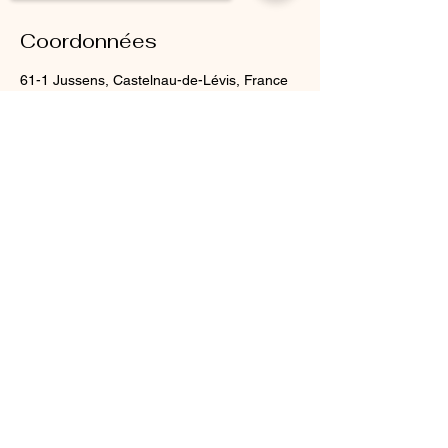
Coordonnées
61-1 Jussens, Castelnau-de-Lévis, France
0613975475
savsportetsante@gmail.com
Sorry, the checkout page does not
support sharing
Copied to clipboard
Mentions légales
Siret N°
47822791100029
- APE: 8559A et
8551Z - non assujeti à la TVA - Numéro de
Déclaration d'Activité:
76810189281
christellehardy@gymbodycare
.fr
06 13 97 54 75