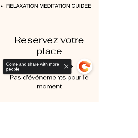
RELAXATION MEDITATION GUIDEE
Reservez votre
place
Come and share with more
people!
Pas d'événements pour le
moment
Sorry, the checkout page does not
support sharing
Copied to clipboard
Mentions légales