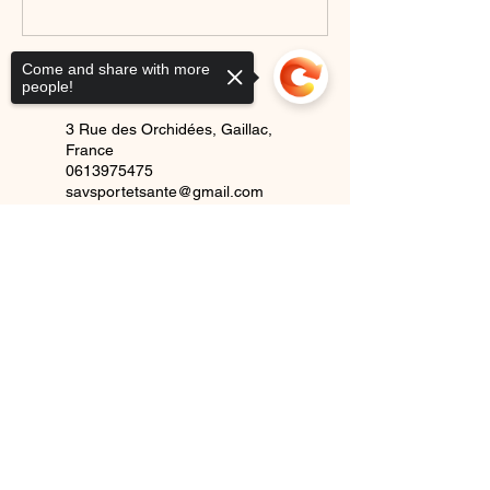
Come and share with more
Coordonnées
people!
3 Rue des Orchidées, Gaillac,
France
0613975475
savsportetsante@gmail.com
France
Sorry, the checkout page does not
0613975475
support sharing
Copied to clipboard
savsportetsante@gmail.com
Mentions légales
Siret N°
47822791100029
- APE: 8559A et