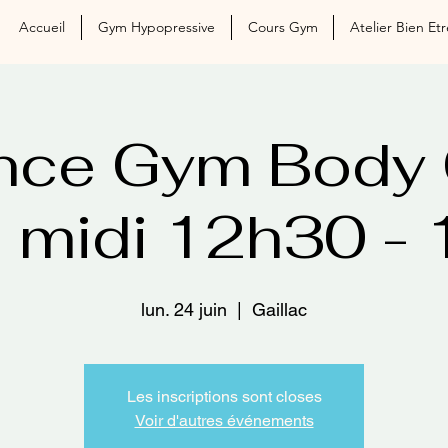
Accueil
Gym Hypopressive
Cours Gym
Atelier Bien Etr
nce Gym Body 
s midi 12h30 -
lun. 24 juin
  |  
Gaillac
Les inscriptions sont closes
Voir d'autres événements