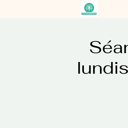
Séa
lundi