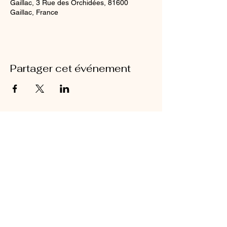
Gaillac, 3 Rue des Orchidées, 81600
Gaillac, France
Partager cet événement
Mentions légales
Siret N°
47822791100029
- APE: 8559A et
8551Z - non assujeti à la TVA - Numéro de
Déclaration d'Activité:
76810189281
christellehardy@gymbodycare
.fr
06 13 97 54 75