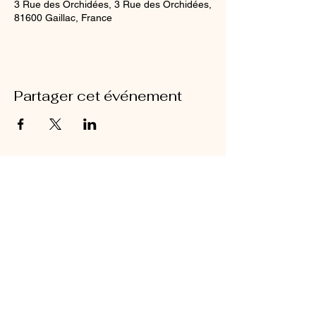
3 Rue des Orchidées, 3 Rue des Orchidées,
81600 Gaillac, France
Partager cet événement
Mentions légales
Siret N°
47822791100029
- APE: 8559A et
8551Z - non assujeti à la TVA - Numéro de
Déclaration d'Activité:
76810189281
christellehardy@gymbodycare
.fr
06 13 97 54 75