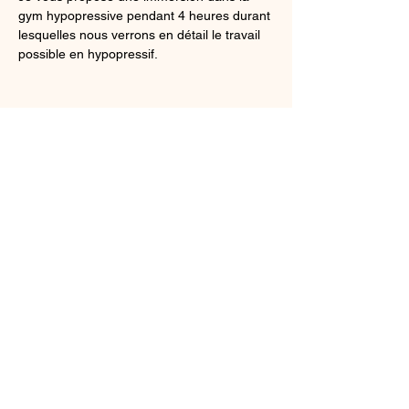
gym hypopressive pendant 4 heures durant 
lesquelles nous verrons en détail le travail 
possible en hypopressif.
Partager cet événement
Mentions légales
Siret N°
47822791100029
- APE: 8559A et
8551Z - non assujeti à la TVA - Numéro de
Déclaration d'Activité:
76810189281
christellehardy@gymbodycare
.fr