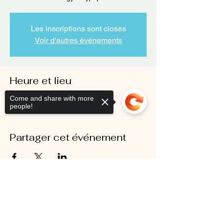
Les inscriptions sont closes
Voir d'autres événements
Heure et lieu
Come and share with more
11 févr. 2025, 18:20 – 19:00
people!
zoom
Partager cet événement
Sorry, the checkout page does not
support sharing
Copied to clipboard
Mentions légales