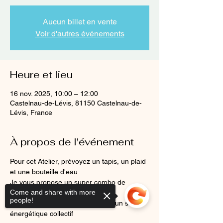
Aucun billet en vente
Voir d'autres événements
Heure et lieu
16 nov. 2025, 10:00 – 12:00
Castelnau-de-Lévis, 81150 Castelnau-de-
Lévis, France
À propos de l'événement
Pour cet Atelier, prévoyez un tapis, un plaid 
et une bouteille d'eau
Je vous propose un super combo de 
Come and share with more
détente avec du Yoga, de la Gym 
people!
Hypopressive, de la relaxation et un soin 
énergétique collectif