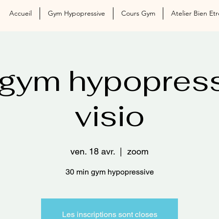
Accueil
Gym Hypopressive
Cours Gym
Atelier Bien Etr
 gym hypopress
visio
ven. 18 avr.
  |  
zoom
30 min gym hypopressive
Les inscriptions sont closes