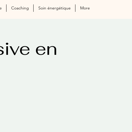
e
Coaching
Soin énergétique
More
ive en